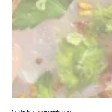
Recette
Ceviche de daurade & pamplemousse