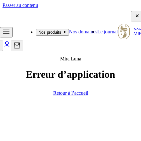
Passer au contenu
- Frais de port offerts dès 65€ - Emballage d'expédition sécurisé -
Nos domaines
Le journal
Nos produits
0
Mira Luna
Erreur d’application
Retour à l’accueil
Journal
Des découvertes, des anecdotes et des
conseils qui feront pétiller vos moments
de dégustation