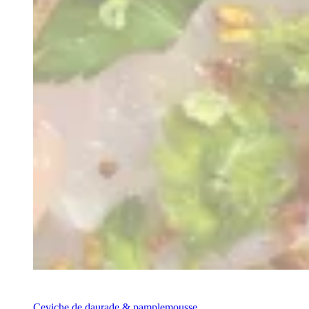
Recette
Ceviche de daurade & pamplemousse