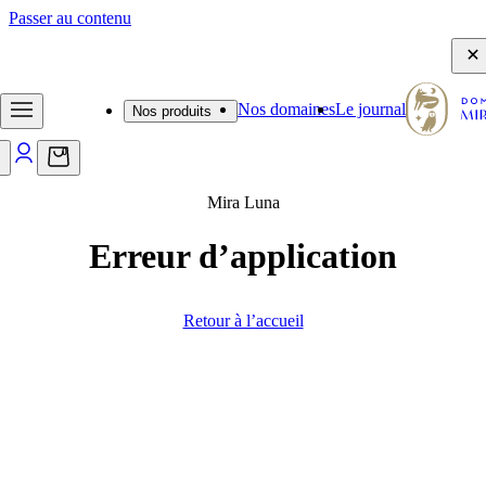
Passer au contenu
- Frais de port offerts dès 65€ - Emballage d'expédition sécurisé -
Nos domaines
Le journal
Nos produits
0
Mira Luna
Erreur d’application
Retour à l’accueil
Journal
Des découvertes, des anecdotes et des
conseils qui feront pétiller vos moments
de dégustation