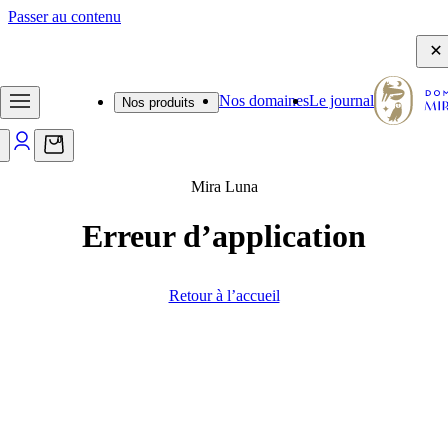
Passer au contenu
- Frais de port offerts dès 65€ - Emballage d'expédition sécurisé -
Nos domaines
Le journal
Nos produits
0
Mira Luna
Erreur d’application
Retour à l’accueil
Journal
Des découvertes, des anecdotes et des
conseils qui feront pétiller vos moments
de dégustation