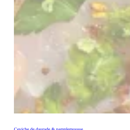
Recette
Ceviche de daurade & pamplemousse