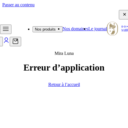
Passer au contenu
- Frais de port offerts dès 65€ - Emballage d'expédition sécurisé -
Nos domaines
Le journal
Nos produits
0
Mira Luna
Erreur d’application
Retour à l’accueil
Journal
Des découvertes, des anecdotes et des
conseils qui feront pétiller vos moments
de dégustation