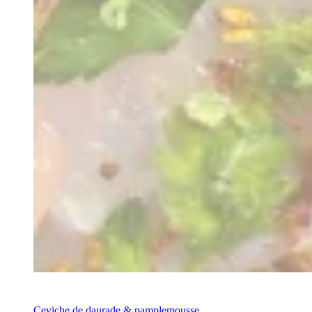
Recette
Ceviche de daurade & pamplemousse