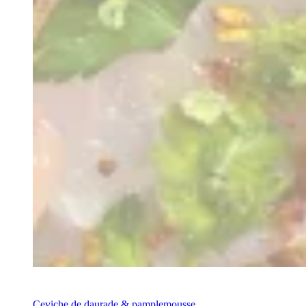
Recette
Ceviche de daurade & pamplemousse