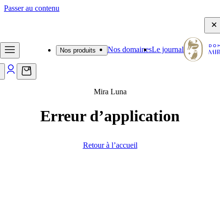
Passer au contenu
- Frais de port offerts dès 65€ - Emballage d'expédition sécurisé -
Nos domaines
Le journal
Nos produits
0
Mira Luna
Erreur d’application
Retour à l’accueil
Journal
Des découvertes, des anecdotes et des
conseils qui feront pétiller vos moments
de dégustation