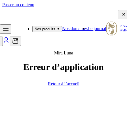
Passer au contenu
- Frais de port offerts dès 65€ - Emballage d'expédition sécurisé -
Nos domaines
Le journal
Nos produits
0
Mira Luna
Erreur d’application
Retour à l’accueil
Journal
Des découvertes, des anecdotes et des
conseils qui feront pétiller vos moments
de dégustation