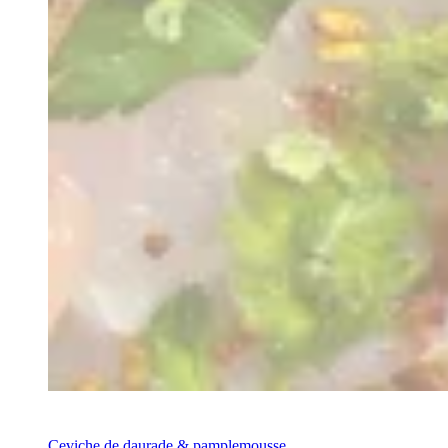
Recette
Ceviche de daurade & pamplemousse